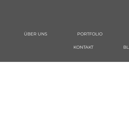
ÜBER UNS
PORTFOLIO
KONTAKT
B